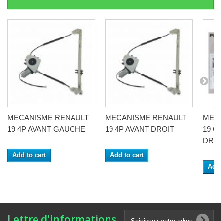
MECANISME RENAULT
MECANISME RENAULT
MEC
19 4P AVANT GAUCHE
19 4P AVANT DROIT
19 C
DRO
Add to cart
Add to cart
Add 
Lettre d'informations