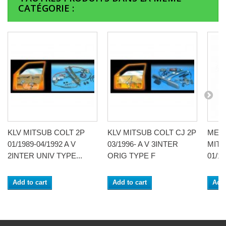
CATÉGORIE :
KLV MITSUB COLT 2P
KLV MITSUB COLT CJ 2P
MEC
01/1989-04/1992 A V
03/1996- A V 3INTER
MITS
2INTER UNIV TYPE...
ORIG TYPE F
01/1
Add to cart
Add to cart
Add 