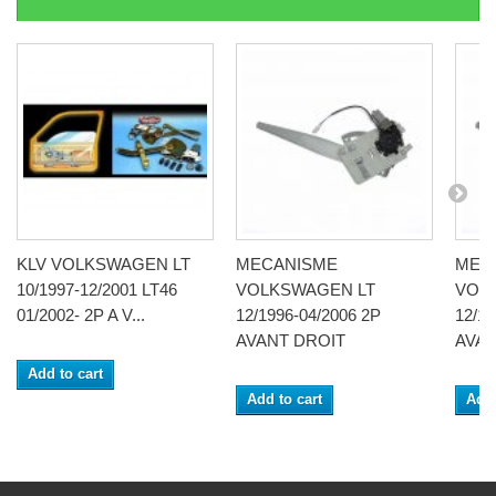
KLV VOLKSWAGEN LT
MECANISME
MEC
10/1997-12/2001 LT46
VOLKSWAGEN LT
VOL
01/2002- 2P A V...
12/1996-04/2006 2P
12/19
AVANT DROIT
AVA
Add to cart
Add to cart
Add 