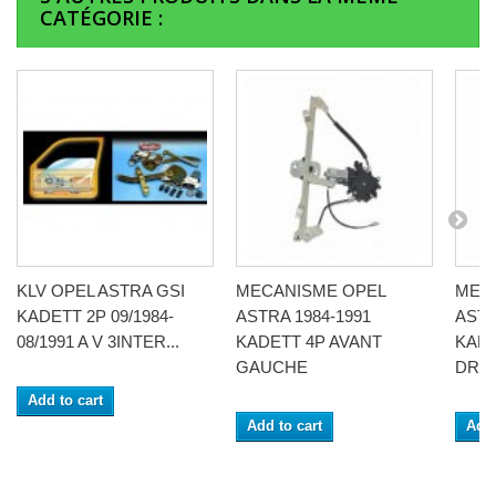
CATÉGORIE :
KLV OPEL ASTRA GSI
MECANISME OPEL
MEC
KADETT 2P 09/1984-
ASTRA 1984-1991
ASTR
08/1991 A V 3INTER...
KADETT 4P AVANT
KADE
GAUCHE
DRO
Add to cart
Add to cart
Add 