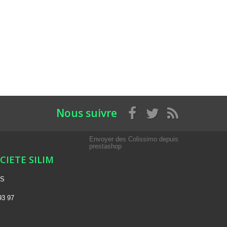
Nous suivre
Envoyer des Colissimo depuis
prestashop
OCIETE SILIM
NS
93 97