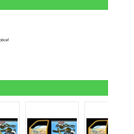
otice!