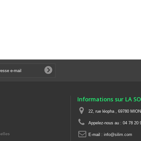
Informations sur LA S
22, rue léopha , 69780 MIO
Appelez-nous au :
04 78 20 
elles
E-mail :
info@silim.com