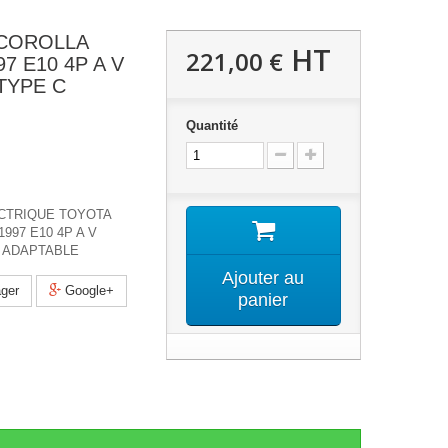
 COROLLA
HT
221,00 €
97 E10 4P A V
TYPE C
Quantité
ECTRIQUE TOYOTA
1997 E10 4P A V
C ADAPTABLE
Ajouter au
ger
Google+
panier