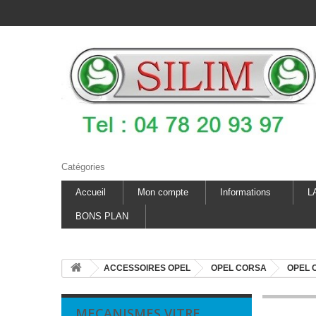
Catégories
Accueil
Mon compte
Informations
L
BONS PLAN
ACCESSOIRES OPEL
OPEL CORSA
OPEL 
MECANISMES VITRE