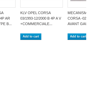
SA
KLV OPEL CORSA
MECANISME OPEL
 4P AR
03/1993-12/2000 B 4P A V
CORSA -02/1993 2P
PE B...
+COMMERCIALE...
AVANT GAUCHE
Add to cart
Add to cart