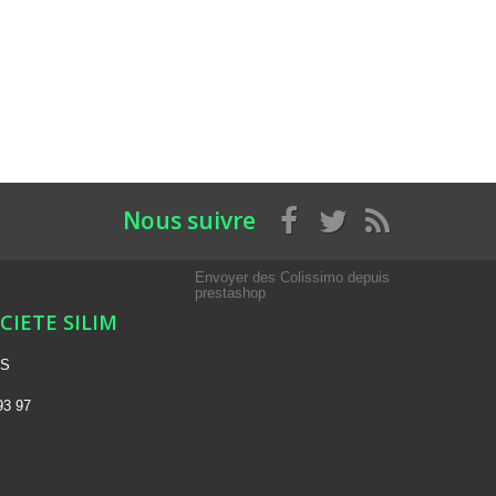
Nous suivre
Envoyer des Colissimo depuis
prestashop
OCIETE SILIM
NS
93 97