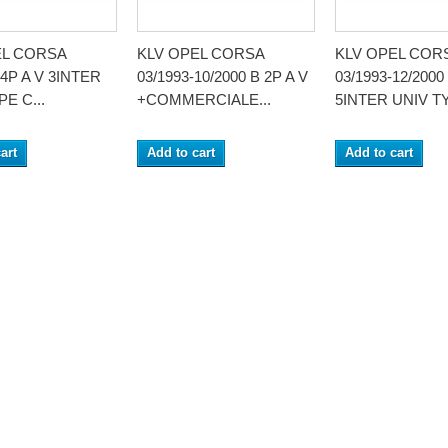
EL CORSA
KLV OPEL CORSA
KLV OPEL COR
 4P A V 3INTER
03/1993-10/2000 B 2P A V
03/1993-12/2000
E C...
+COMMERCIALE...
5INTER UNIV TY
art
Add to cart
Add to cart