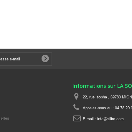
Informations sur LA S
22, rue léopha , 69780 MIO
Appelez-nous au :
04 78 20 
elles
E-mail :
info@silim.com