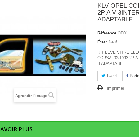
KLV OPEL COR
2P A V 3INTE
ADAPTABLE
Référence
OP01
État :
Neuf
KIT LEVE VITRE EL
CORSA -02/1993 2P A
B ADAPTABLE
Tweet
Parta
Imprimer
Agrandir l'image
SAVOIR PLUS