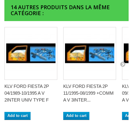
14 AUTRES PRODUITS DANS LA MÊME
CATÉGORIE :
KLV FORD FIESTA 2P
KLV FORD FIESTA 2P
KLV 
04/1989-10/1995 A V
11/1995-08/1999 +COMM
09/1
2INTER UNIV TYPE F
A V 3INTER...
A V 3
Add to cart
Add to cart
Add 