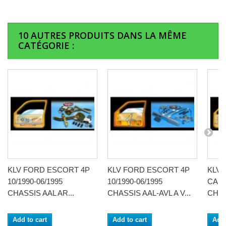
10 AUTRES PRODUITS DANS LA MÊME
CATÉGORIE :
KLV FORD ESCORT 4P
KLV FORD ESCORT 4P
KLV
10/1990-06/1995
10/1990-06/1995
CABR
CHASSIS AAL AR...
CHASSIS AAL-AVL A V...
CHAS
Add to cart
Add to cart
Add 