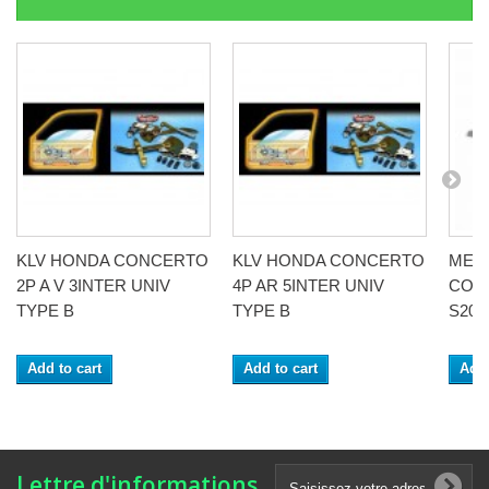
KLV HONDA CONCERTO
KLV HONDA CONCERTO
MEC
2P A V 3INTER UNIV
4P AR 5INTER UNIV
CON
TYPE B
TYPE B
S200 
Add to cart
Add to cart
Add 
Lettre d'informations