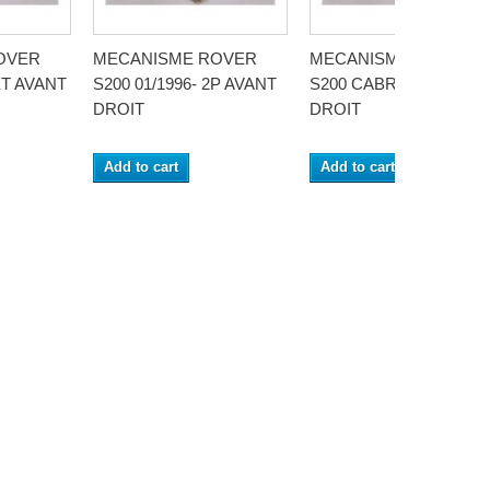
OVER
MECANISME ROVER
MECANISME ROVER
ET AVANT
S200 01/1996- 2P AVANT
S200 CABRIOLET AVA
DROIT
DROIT
Add to cart
Add to cart