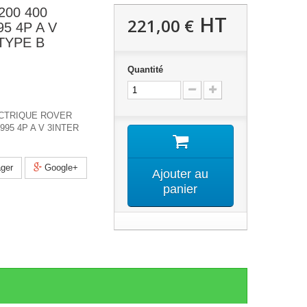
200 400
HT
221,00 €
95 4P A V
TYPE B
Quantité
ECTRIQUE ROVER
1995 4P A V 3INTER
ger
Google+
Ajouter au
panier