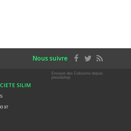
Nous suivre
Envoyer des Colissimo depuis
prestashop
OCIETE SILIM
NS
93 97