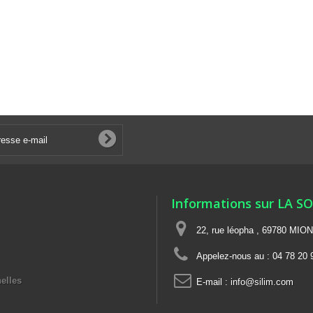
Informations sur LA S
22, rue léopha , 69780 MIO
Appelez-nous au :
04 78 20 
elles
E-mail :
info@silim.com