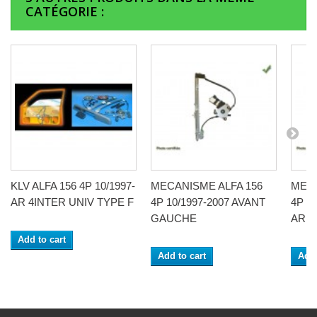
CATÉGORIE :
KLV ALFA 156 4P 10/1997-
MECANISME ALFA 156
MECA
AR 4INTER UNIV TYPE F
4P 10/1997-2007 AVANT
4P 10
GAUCHE
ARR
Add to cart
Add to cart
Add 