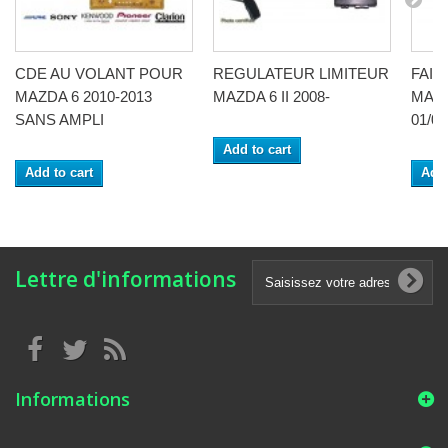
CDE AU VOLANT POUR
REGULATEUR LIMITEUR
FAIS
MAZDA 6 2010-2013
MAZDA 6 II 2008-
MAZD
SANS AMPLI
01/08
Add to cart
Add to cart
Add 
Lettre d'informations
Informations