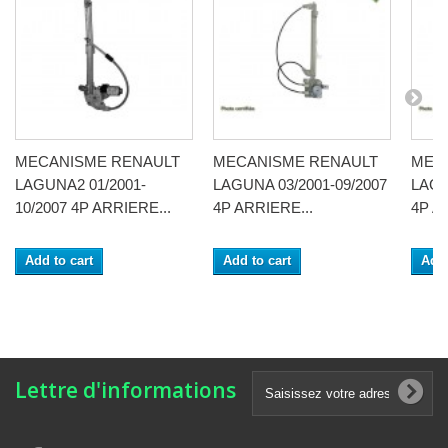
MECANISME RENAULT
MECANISME RENAULT
MEC
LAGUNA2 01/2001-
LAGUNA 03/2001-09/2007
LAGU
10/2007 4P ARRIERE...
4P ARRIERE...
4P A
Add to cart
Add to cart
Add 
Lettre d'informations