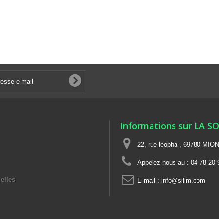
Informations sur LA S
22, rue léopha , 69780 MIO
Appelez-nous au :
04 78 20 
elles
E-mail :
info@silim.com