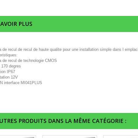
SAVOIR PLUS
de recul de recul de haute qualite pour une installation simple dans l emplac
ristiques:
 de recul de technologie CMOS
: 170 degres
tion IP67
tation 12V
N interface MI041PLUS
AUTRES PRODUITS DANS LA MÊME CATÉGORIE :