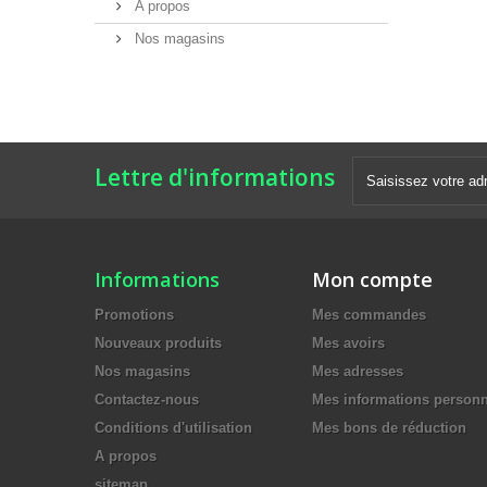
A propos
Nos magasins
Lettre d'informations
Informations
Mon compte
Promotions
Mes commandes
Nouveaux produits
Mes avoirs
Nos magasins
Mes adresses
Contactez-nous
Mes informations personn
Conditions d'utilisation
Mes bons de réduction
A propos
sitemap