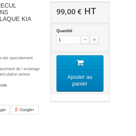
RECUL
HT
99,00 €
ANS
LAQUE KIA
Quantité
a ete specialement
acement de l eclairage
riculation arriere.
Ajouter au
panier
cret.
ger
Google+