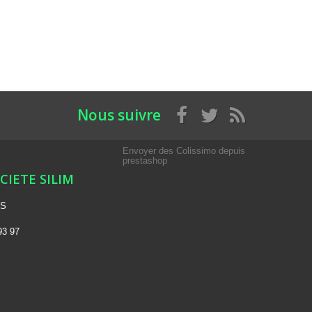
Nous suivre
Envoyer des Colissimo depuis
prestashop
OCIETE SILIM
NS
93 97