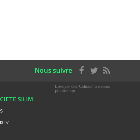
Nous suivre
Envoyer des Colissimo depuis
prestashop
OCIETE SILIM
NS
93 97