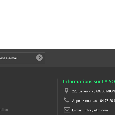
Informations sur LA S
22, rue léopha , 69780 MIO
Appelez-nous au :
04 78 20 
elles
E-mail :
info@silim.com