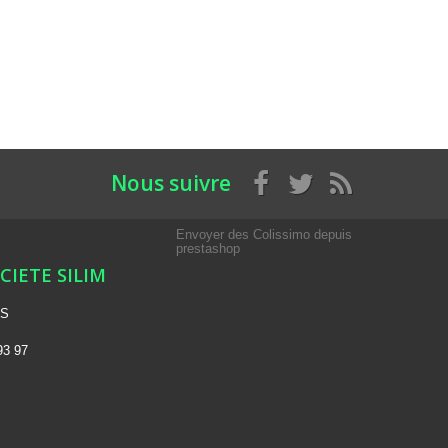
Nous suivre
Envoyer des Colissimo depuis
prestashop
OCIETE SILIM
NS
93 97