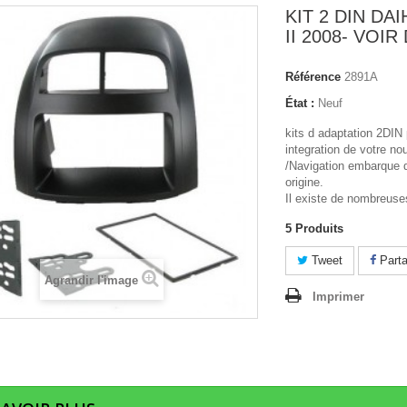
KIT 2 DIN DA
II 2008- VOIR
Référence
2891A
État :
Neuf
kits d adaptation 2DIN p
integration de votre n
/Navigation embarque
origine.
Il existe de nombreuses
5
Produits
Tweet
Parta
Agrandir l'image
Imprimer