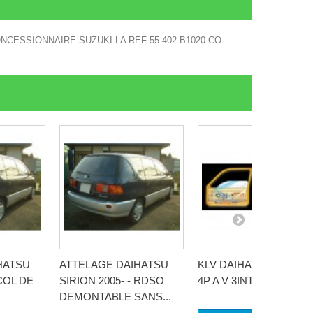
NCESSIONNAIRE SUZUKI LA REF 55 402 B1020 CO
HATSU
ATTELAGE DAIHATSU
KLV DAIHATSU SIRION
 COL DE
SIRION 2005- - RDSO
4P A V 3INTER UNIV
DEMONTABLE SANS...