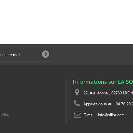
Informations sur LA S
22, rue léopha , 69780 MIO
Appelez-nous au :
04 78 20 
elles
E-mail :
info@silim.com