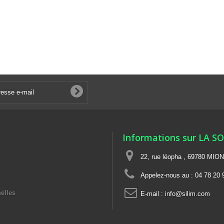
Informations sur LA S
22, rue léopha , 69780 MIO
Appelez-nous au :
04 78 20 
elles
E-mail :
info@silim.com