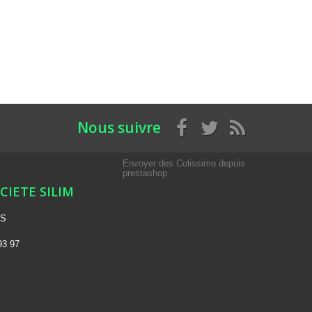
Nous suivre
Envoyer des Colissimo depuis
prestashop
OCIETE SILIM
NS
93 97