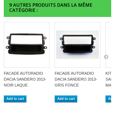
9 AUTRES PRODUITS DANS LA MÊME
CATÉGORIE :
FACADE AUTORADIO
FACADE AUTORADIO
KIT 
DACIA SANDERO 2013-
DACIA SANDERO 2013-
SAND
NOIR LAQUE
GRIS FONCE
MAT
Add to cart
Add to cart
Add 