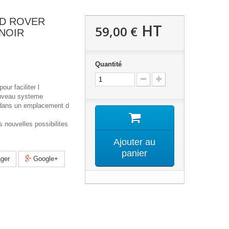
ND ROVER
HT
59,00 €
 NOIR
Quantité
our faciliter l
ouveau systeme
 dans un emplacement d
 nouvelles possibilites
Ajouter au
panier
ger
Google+