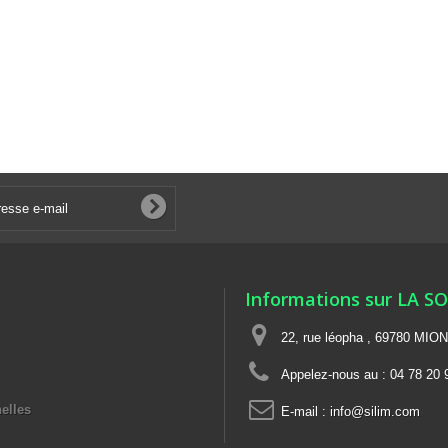
Informations sur LA S
22, rue léopha , 69780 MIO
Appelez-nous au :
04 78 20 
elles
E-mail :
info@silim.com