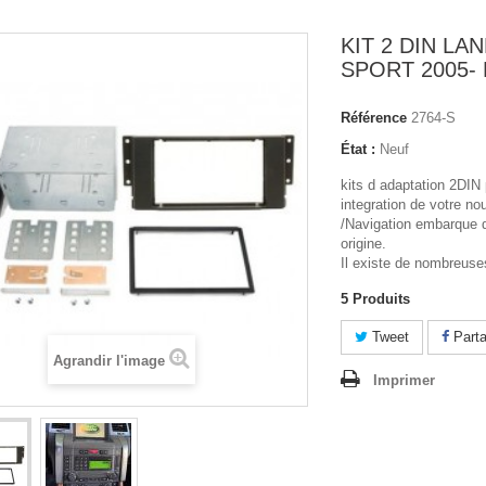
KIT 2 DIN LA
SPORT 2005-
Référence
2764-S
État :
Neuf
kits d adaptation 2DIN p
integration de votre n
/Navigation embarque
origine.
Il existe de nombreuses
5
Produits
Tweet
Parta
Agrandir l'image
Imprimer