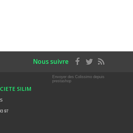
Nous suivre
Envoyer des Colissimo depuis
prestashop
OCIETE SILIM
NS
93 97