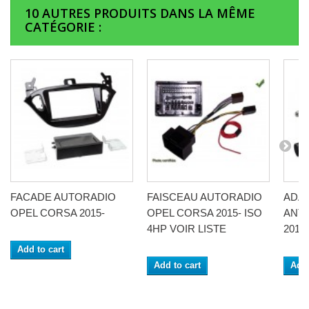
10 AUTRES PRODUITS DANS LA MÊME
CATÉGORIE :
FACADE AUTORADIO
FAISCEAU AUTORADIO
ADA
OPEL CORSA 2015-
OPEL CORSA 2015- ISO
ANT
4HP VOIR LISTE
2015-
Add to cart
Add to cart
Add 