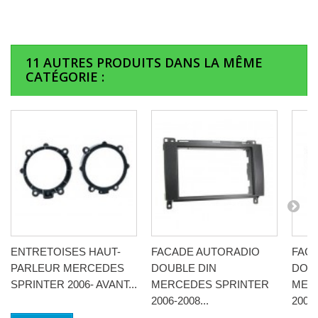
11 AUTRES PRODUITS DANS LA MÊME
CATÉGORIE :
ENTRETOISES HAUT-
FACADE AUTORADIO
FAC
PARLEUR MERCEDES
DOUBLE DIN
DOUB
SPRINTER 2006- AVANT...
MERCEDES SPRINTER
MER
2006-2008...
2006-