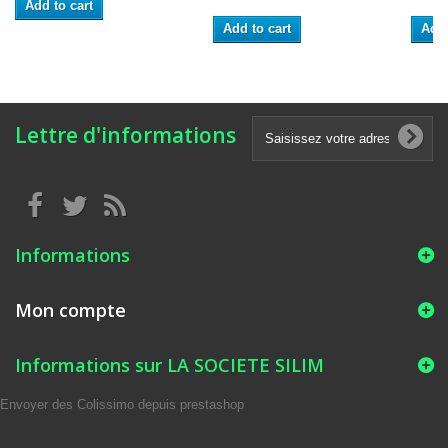
Add to cart
Add to cart
Add 
Lettre d'informations
Informations
Mon compte
Informations sur LA SOCIETE SILIM
Envoyer des Colissimo depuis prestashop