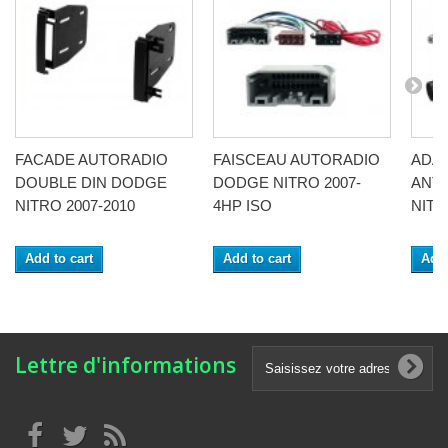
FACADE AUTORADIO
FAISCEAU AUTORADIO
ADA
DOUBLE DIN DODGE
DODGE NITRO 2007-
ANT
NITRO 2007-2010
4HP ISO
NITR
Add to cart
Add to cart
Add 
Lettre d'informations