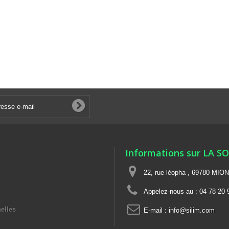
Informations sur LA S
22, rue léopha , 69780 MIO
Appelez-nous au :
04 78 20 
elles
E-mail :
info@silim.com