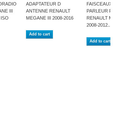
ORADIO
ADAPTATEUR D
FAISCEAUX HAUT-
E III
ANTENNE RENAULT
PARLEUR PORTES
 ISO
MEGANE III 2008-2016
RENAULT MEGANE
2008-2012...
Add to cart
Add to cart