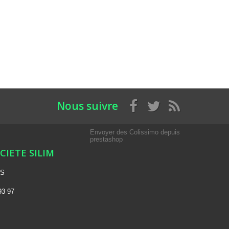
Nous suivre
Envoyer des Colissimo depuis
prestashop
OCIETE SILIM
NS
93 97