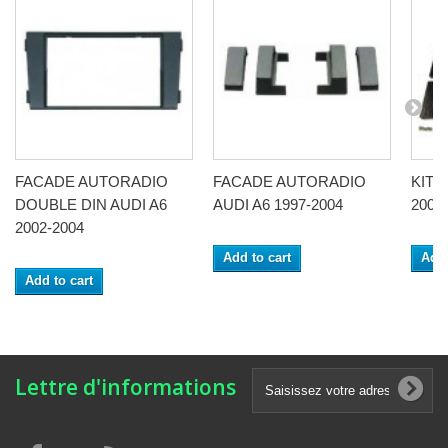
FACADE AUTORADIO
FACADE AUTORADIO
KIT 2
DOUBLE DIN AUDI A6
AUDI A6 1997-2004
2004
2002-2004
Add to cart
Add 
Add to cart
Lettre d'informations