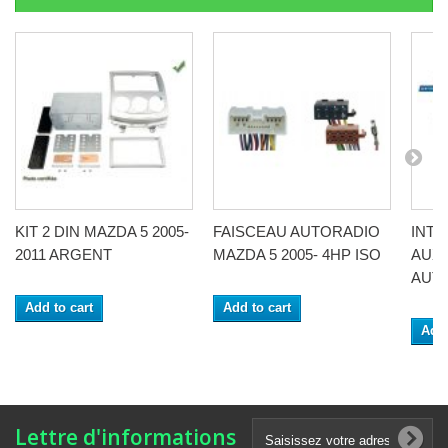
KIT 2 DIN MAZDA 5 2005-
FAISCEAU AUTORADIO
INT
2011 ARGENT
MAZDA 5 2005- 4HP ISO
AUX
AUTO
Add to cart
Add to cart
Add 
Lettre d'informations