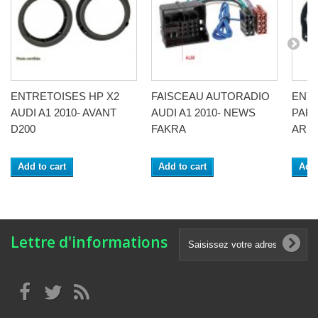
ENTRETOISES HP X2
FAISCEAU AUTORADIO
ENTR
AUDI A1 2010- AVANT
AUDI A1 2010- NEWS
PARL
D200
FAKRA
AR D
Add to cart
Add to cart
Add 
Lettre d'informations