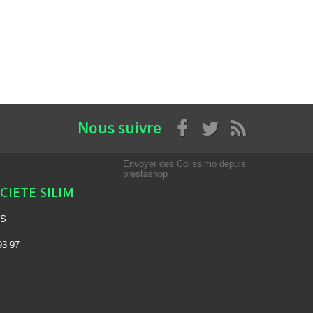
Nous suivre
Envoyer des Colissimo depuis
prestashop
OCIETE SILIM
NS
93 97