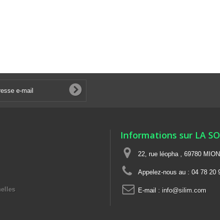
Informations sur LA S
22, rue léopha , 69780 MIO
Appelez-nous au :
04 78 20 
elles
E-mail :
info@silim.com