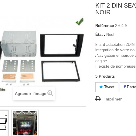
KIT 2 DIN SE
NOIR
Référence
2704-S
État :
Neuf
kits d adaptation 2DIN p
integration de votre n
/Navigation embarque
origine.
Il existe de nombreuses
5
Produits
Tweet
Parta
Agrandir l'image
Imprimer