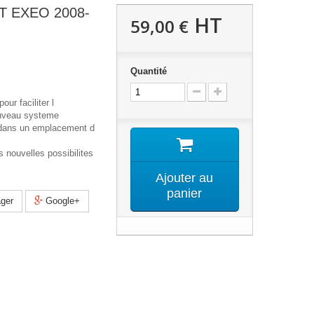
AT EXEO 2008-
HT
59,00 €
Quantité
our faciliter l
ouveau systeme
 dans un emplacement d
 nouvelles possibilites
Ajouter au
panier
ger
Google+