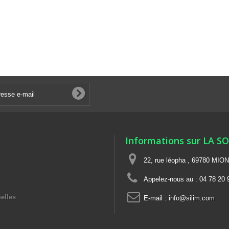
Informations sur LA S
22, rue léopha , 69780 MIO
Appelez-nous au :
04 78 20 
elles
E-mail :
info@silim.com