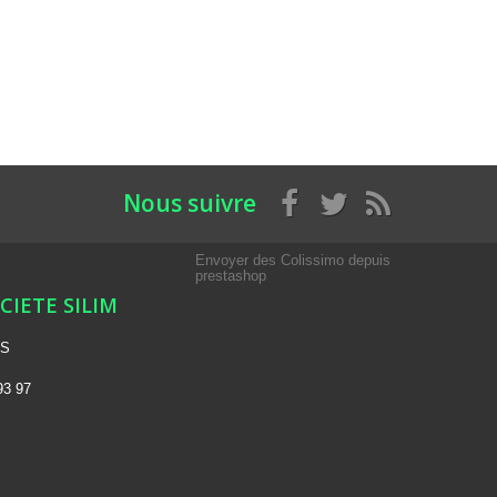
Nous suivre
Envoyer des Colissimo depuis
prestashop
OCIETE SILIM
NS
93 97