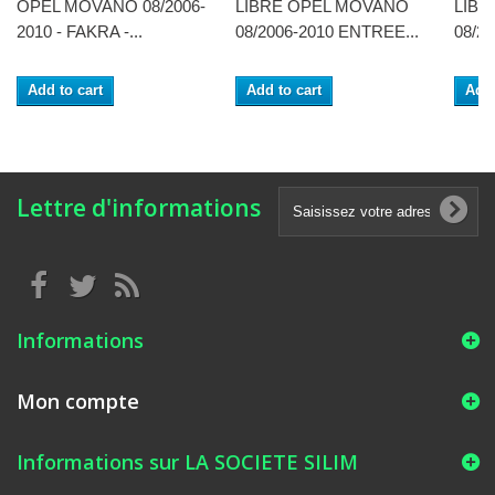
OPEL MOVANO 08/2006-
LIBRE OPEL MOVANO
LIBR
2010 - FAKRA -...
08/2006-2010 ENTREE...
08/2
Add to cart
Add to cart
Add 
Lettre d'informations
Informations
Mon compte
Informations sur LA SOCIETE SILIM