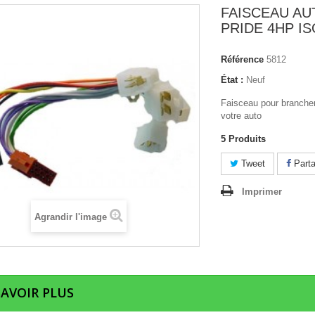
FAISCEAU AU
PRIDE 4HP IS
Référence
5812
État :
Neuf
Faisceau pour brancher
votre auto
5
Produits
Tweet
Parta
Imprimer
Agrandir l'image
SAVOIR PLUS