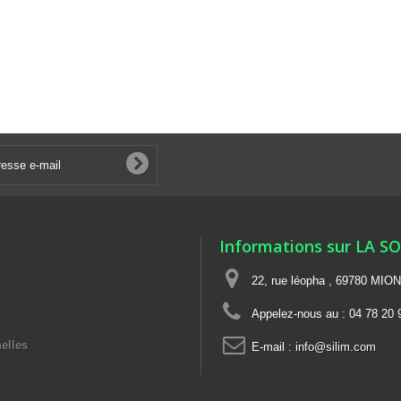
Informations sur LA S
22, rue léopha , 69780 MIO
Appelez-nous au :
04 78 20 
elles
E-mail :
info@silim.com