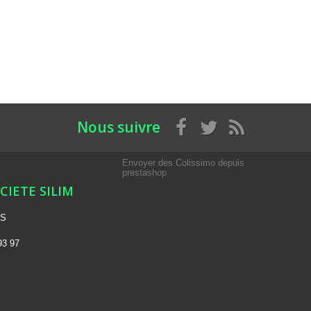
Nous suivre
Envoyer des Colissimo depuis
prestashop
OCIETE SILIM
NS
93 97