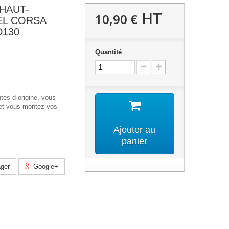
HAUT-
HT
10,90 €
EL CORSA
D130
Quantité
tes d origine, vous
 et vous montez vos
Ajouter au
panier
ger
Google+