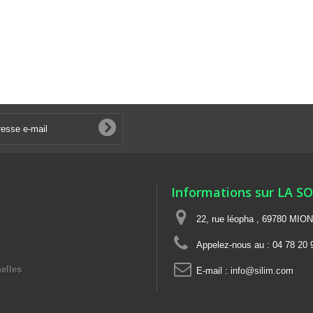
Informations sur LA S
22, rue léopha , 69780 MIO
Appelez-nous au :
04 78 20 
elles
E-mail :
info@silim.com