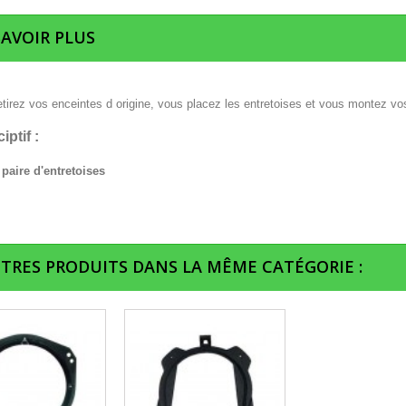
SAVOIR PLUS
etirez vos enceintes d origine, vous placez les entretoises et vous montez vo
iptif :
 paire d'entretoises
UTRES PRODUITS DANS LA MÊME CATÉGORIE :