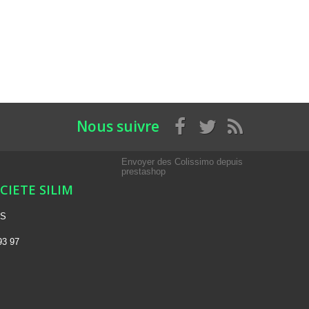
Nous suivre
Envoyer des Colissimo depuis
prestashop
OCIETE SILIM
NS
93 97