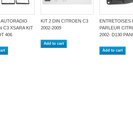
 AUTORADIO
KIT 2 DIN CITROEN C3
ENTRETOISES 
 C3 XSARA KIT
2002-2009
PARLEUR CITR
T 406
2002- D130 PAN
Add to cart
art
Add to cart