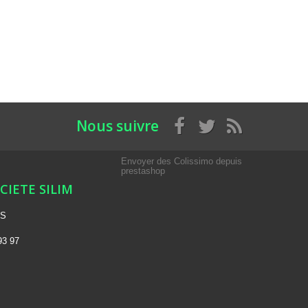
Nous suivre
Envoyer des Colissimo depuis
prestashop
OCIETE SILIM
NS
93 97