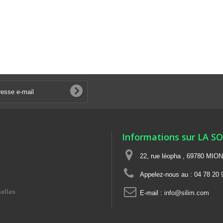
Informations sur LA S
22, rue léopha , 69780 MIO
Appelez-nous au :
04 78 20 
elles
E-mail :
info@silim.com