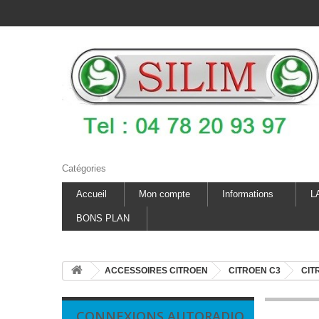
Catégories
Accueil
Mon compte
Informations
L
BONS PLAN
ACCESSOIRES CITROEN
CITROEN C3
CIT
CONNEXIONS AUTORADIO