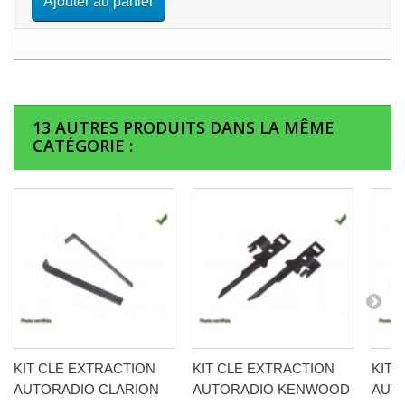
Ajouter au panier
13 AUTRES PRODUITS DANS LA MÊME
CATÉGORIE :
KIT CLE EXTRACTION
KIT CLE EXTRACTION
KIT 
AUTORADIO CLARION
AUTORADIO KENWOOD
AUT