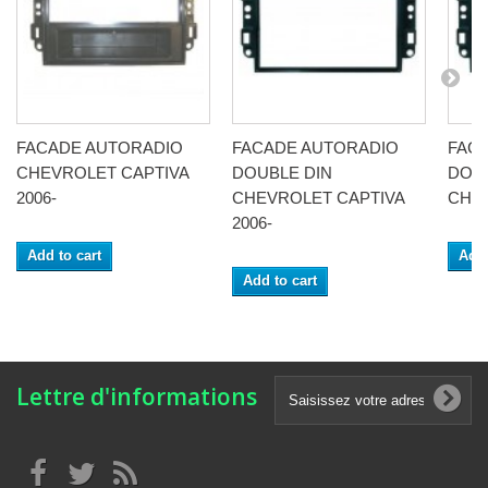
FACADE AUTORADIO
FACADE AUTORADIO
FAC
CHEVROLET CAPTIVA
DOUBLE DIN
DOUB
2006-
CHEVROLET CAPTIVA
CHEV
2006-
Add to cart
Add 
Add to cart
Lettre d'informations