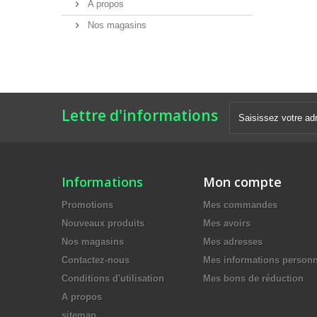
A propos
Nos magasins
Lettre d'informations
Informations
Mon compte
Promotions
Mes commandes
Nouveaux produits
Mes avoirs
Nos magasins
Mes adresses
Contactez-nous
Mes informations personn
Conditions d'utilisation
Mes bons de réduction
A propos
sitemap