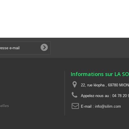
Informations sur LA S
22, rue léopha , 69780 MIO
Appelez-nous au :
04 78 20 
elles
E-mail :
info@silim.com