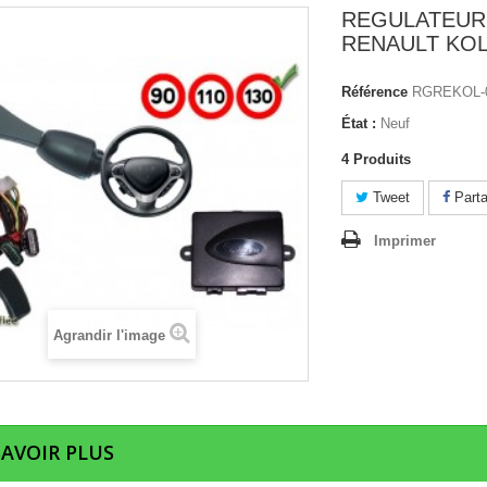
REGULATEUR
RENAULT KO
Référence
RGREKOL-
État :
Neuf
4
Produits
Tweet
Parta
Imprimer
Agrandir l'image
SAVOIR PLUS