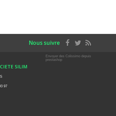
Nous suivre
Envoyer des Colissimo depuis
prestashop
OCIETE SILIM
NS
93 97