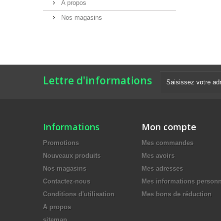
A propos
Nos magasins
Lettre d'informations
Informations
Mon compte
Promotions
Mes commandes
Nouveaux produits
Mes avoirs
Nos magasins
Mes adresses
Contactez-nous
Mes informations personn
Conditions d'utilisation
Mes bons de réduction
A propos
sitemap