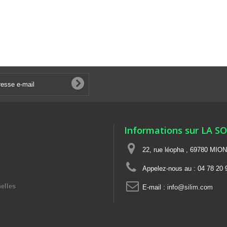
Informations sur LA S
22, rue léopha , 69780 MIO
Appelez-nous au :
04 78 20 
elles
E-mail :
info@silim.com