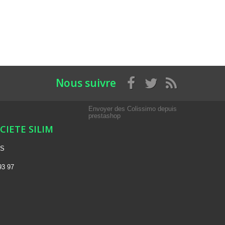
Nous suivre
Envoyer des Colissimo depuis
prestashop
OCIETE SILIM
NS
93 97