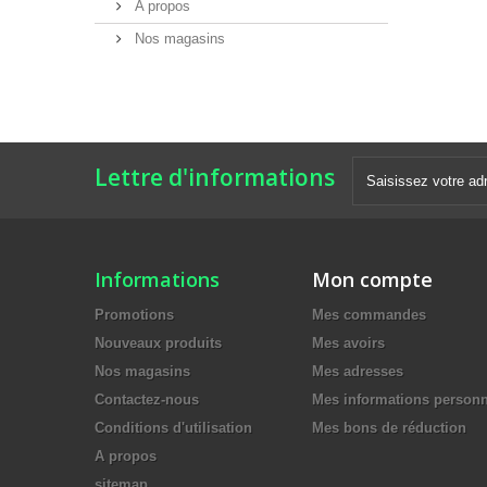
A propos
Nos magasins
Lettre d'informations
Informations
Mon compte
Promotions
Mes commandes
Nouveaux produits
Mes avoirs
Nos magasins
Mes adresses
Contactez-nous
Mes informations personn
Conditions d'utilisation
Mes bons de réduction
A propos
sitemap