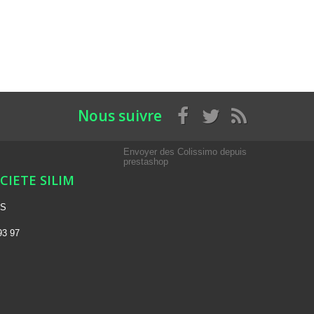
Nous suivre
Envoyer des Colissimo depuis
prestashop
OCIETE SILIM
NS
93 97