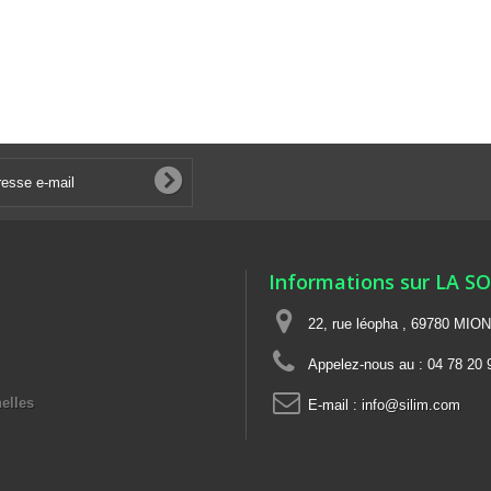
Informations sur LA S
22, rue léopha , 69780 MIO
Appelez-nous au :
04 78 20 
elles
E-mail :
info@silim.com