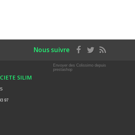
Nous suivre
Envoyer des Colissimo depuis
prestashop
OCIETE SILIM
NS
93 97