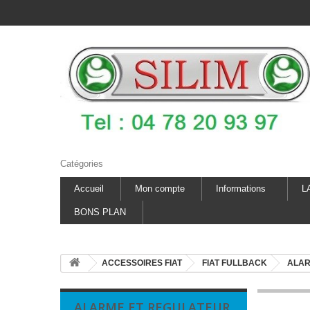
Catégories
Accueil
Mon compte
Informations
L
BONS PLAN
ACCESSOIRES FIAT
FIAT FULLBACK
ALAR
ALARME ET REGULATEUR