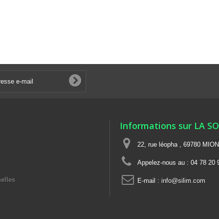
Informations sur LA S
22, rue léopha , 69780 MIO
Appelez-nous au :
04 78 20 
elles
E-mail :
info@silim.com