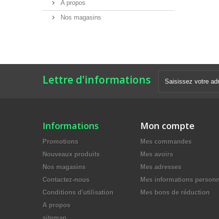
A propos
Nos magasins
Lettre d'informations
Informations
Mon compte
Promotions
Mes commandes
Nouveaux produits
Mes avoirs
Nos magasins
Mes adresses
Contactez-nous
Mes informations personn
Conditions d'utilisation
Mes bons de réduction
A propos
sitemap