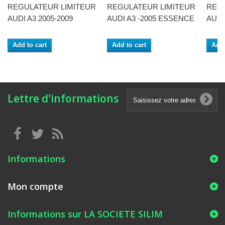
REGULATEUR LIMITEUR
REGULATEUR LIMITEUR
REG
AUDI A3 2005-2009
AUDI A3 -2005 ESSENCE
AUDI
Add to cart
Add to cart
Add 
Lettre d'informations
Informations
Mon compte
Informations sur LA SOCIETE SILIM