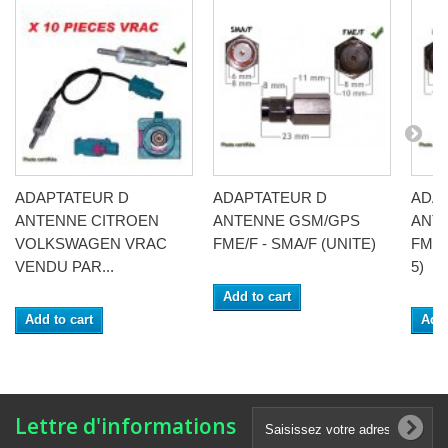
ADAPTATEUR D
ADAPTATEUR D
ADA
ANTENNE CITROEN
ANTENNE GSM/GPS
ANT
VOLKSWAGEN VRAC
FME/F - SMA/F (UNITE)
FME/
VENDU PAR...
5)
Add to cart
Add to cart
Add 
Lettre d'informations