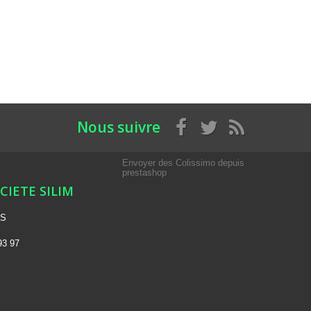
Nous suivre
Envoyer des Colissimo depuis
prestashop
OCIETE SILIM
NS
93 97