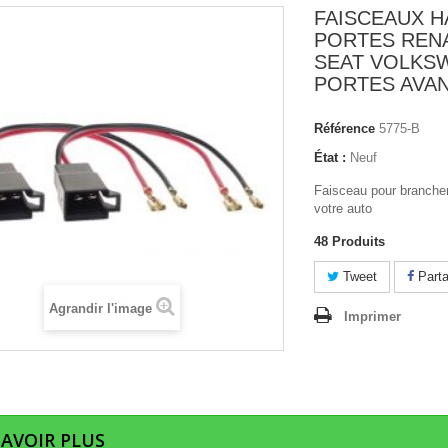
FAISCEAUX H
PORTES REN
SEAT VOLKS
PORTES AVAN
Référence
5775-B
État :
Neuf
Faisceau pour brancher
votre auto
48
Produits
Tweet
Parta
Agrandir l'image
Imprimer
SAVOIR PLUS