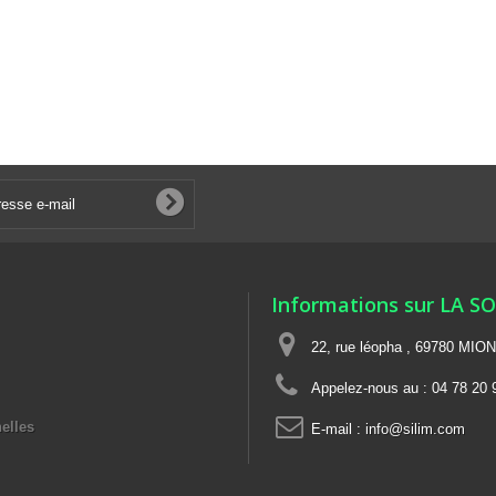
Informations sur LA S
22, rue léopha , 69780 MIO
Appelez-nous au :
04 78 20 
elles
E-mail :
info@silim.com