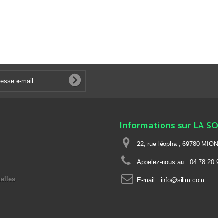
Informations sur LA S
22, rue léopha , 69780 MIO
Appelez-nous au :
04 78 20 
elles
E-mail :
info@silim.com