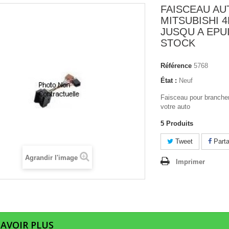
FAISCEAU A
MITSUBISHI 4
JUSQU A EPU
STOCK
Référence
5768
État :
Neuf
Faisceau pour brancher
votre auto
5
Produits
Tweet
Parta
Agrandir l'image
Imprimer
SAVOIR PLUS