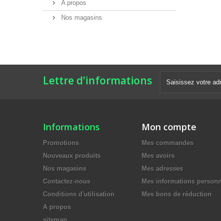
A propos
Nos magasins
Lettre d'informations
Informations
Mon compte
Promotions
Mes commandes
Nouveaux produits
Mes avoirs
Nos magasins
Mes adresses
Contactez-nous
Mes informations personn
Conditions d'utilisation
Mes bons de réduction
A propos
sitemap