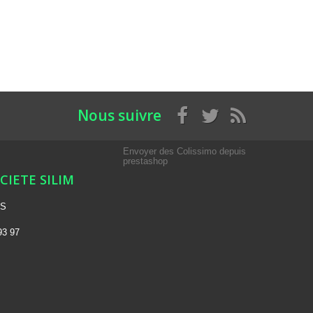
Nous suivre
Envoyer des Colissimo depuis
prestashop
OCIETE SILIM
NS
93 97