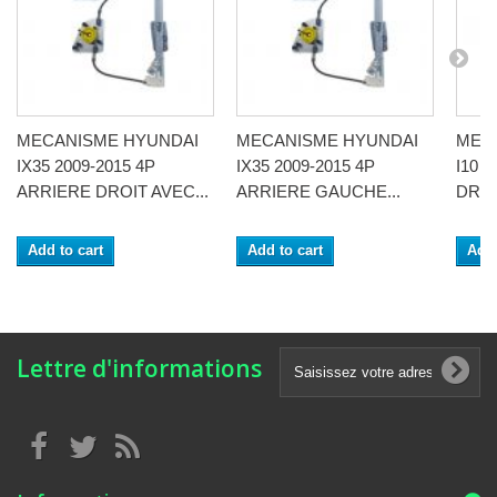
MECANISME HYUNDAI
MECANISME HYUNDAI
MEC
IX35 2009-2015 4P
IX35 2009-2015 4P
I10 
ARRIERE DROIT AVEC...
ARRIERE GAUCHE...
DROI
Add to cart
Add to cart
Add 
Lettre d'informations